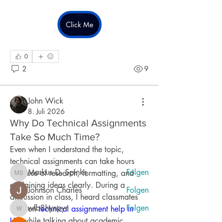
Click Me
0
2
9
Info
John Wick
Willkommen in der Gruppe! Hier können
8. Juli 2026
sich Mitglieder austau
...
Why Do Technical Assignments
Weiterlesen
Take So Much Time?
Even when I understand the topic, 
Mitglieder
technical assignments can take hours 
Markus D. Spinks
Folgen
because of research, formatting, and 
Markus D. Spinks
explaining ideas clearly. During a 
Johnson Charles
Folgen
discussion in class, I heard classmates 
wfb8hynpyr
Folgen
mention 
technical assignment help in 
wfb8hynpyr
UK
 while talking about academic 