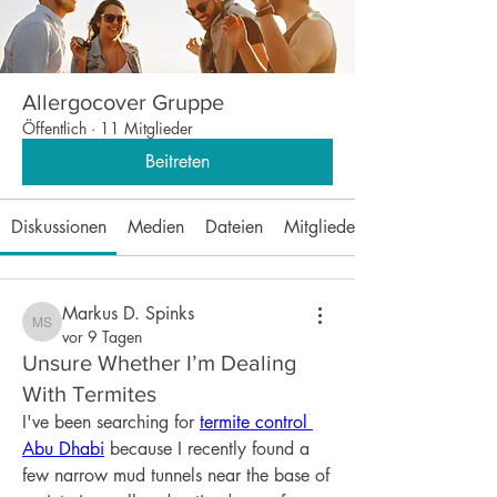
Allergocover Gruppe
Öffentlich
·
11 Mitglieder
Beitreten
Diskussionen
Medien
Dateien
Mitglieder
Markus D. Spinks
Markus D. Spinks
vor 9 Tagen
Unsure Whether I’m Dealing
With Termites
I've been searching for 
termite control 
Abu Dhabi
 because I recently found a 
few narrow mud tunnels near the base of 