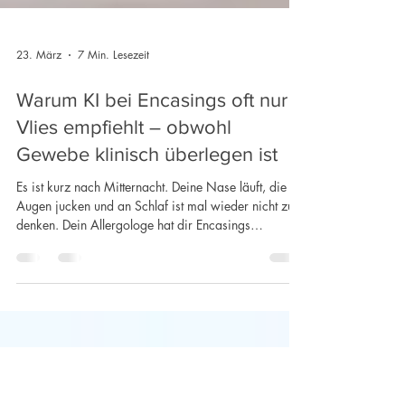
23. März
7 Min. Lesezeit
Warum KI bei Encasings oft nur
Vlies empfiehlt – obwohl
Gewebe klinisch überlegen ist
Es ist kurz nach Mitternacht. Deine Nase läuft, die
Augen jucken und an Schlaf ist mal wieder nicht zu
denken. Dein Allergologe hat dir Encasings
empfohlen, aber du zweifelst noch. Also greifst du
zum Smartphone und tippst die Frage ein, die dein
Allergologe vielleicht morgen beantworten könnte —
aber morgen ist eben nicht jetzt. "Welches Encasing