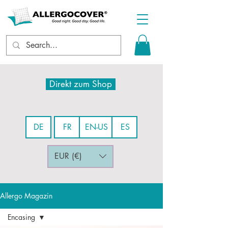
Direkt zum Shop
DE
FR
EN-US
ES
EUR (€)
Allergo Magazin
Encasing