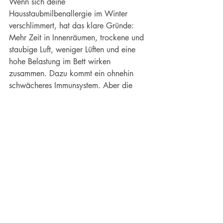
Wenn sich deine 
Hausstaubmilbenallergie im Winter 
verschlimmert, hat das klare Gründe: 
Mehr Zeit in Innenräumen, trockene und 
staubige Luft, weniger Lüften und eine 
hohe Belastung im Bett wirken 
zusammen. Dazu kommt ein ohnehin 
schwächeres Immunsystem. Aber die 
gute Nachricht: du kannst aktiv 
gegensteuern – mit gezielter 
Allergenreduktion im Schlafzimmer, 
besserer Raumluft und mehr 
Selbstfürsorge im Alltag. So wird der 
Winter trotz seiner Herausforderungen 
nicht zur Belastung, sondern eine Zeit, in 
der du dich mit den richtigen 
Maßnahmen spürbar wohler und auch 
beschwerdeärmer fühlen kannst. 