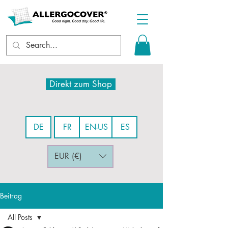
Direkt zum Shop
DE
FR
EN-US
ES
EUR (€)
Beitrag
All Posts