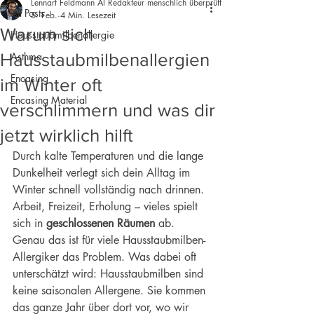
Lennart Feldmann AI Redakteur menschlich überprüft
All Posts
5. Feb.
4 Min. Lesezeit
Warum sich
Hausstaubmilbenallergie
Hausstaubmilbenallergien
Asthma
Encasing
im Winter oft
Encasing Material
verschlimmern und was dir
jetzt wirklich hilft
Durch kalte Temperaturen und die lange 
Dunkelheit verlegt sich dein Alltag im 
Winter schnell vollständig nach drinnen. 
Arbeit, Freizeit, Erholung – vieles spielt 
sich in 
geschlossenen Räumen
 ab. 
Genau das ist für viele Hausstaubmilben-
Allergiker das Problem. Was dabei oft 
unterschätzt wird: Hausstaubmilben sind 
keine saisonalen Allergene. Sie kommen 
das ganze Jahr über dort vor, wo wir 